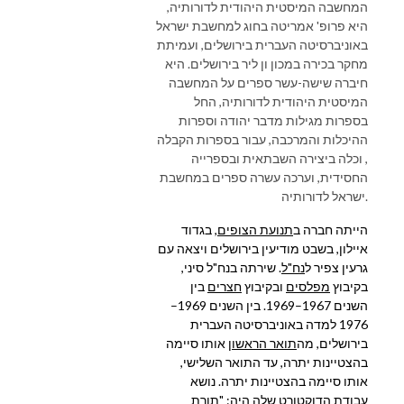
המחשבה המיסטית היהודית לדורותיה,
היא פרופ' אמריטה בחוג למחשבת ישראל
באוניברסיטה העברית בירושלים, ועמיתת
מחקר בכירה במכון ון ליר בירושלים. היא
חיברה שישה-עשר ספרים על המחשבה
המיסטית היהודית לדורותיה, החל
בספרות מגילות מדבר יהודה וספרות
ההיכלות והמרכבה, עבור בספרות הקבלה
, וכלה ביצירה השבתאית ובספרייה
החסידית, וערכה עשרה ספרים במחשבת
ישראל לדורותיה.
הייתה חברה ב
תנועת הצופים
, בגדוד
איילון, בשבט מודיעין בירושלים ויצאה עם
גרעין צפיר ל
נח"ל
. שירתה בנח"ל סיני,
בקיבוץ
מפלסים
ובקיבוץ
חצרים
בין
השנים 1967–1969. בין השנים 1969–
1976 למדה באוניברסיטה העברית
בירושלים, מה
תואר הראשון
אותו סיימה
בהצטיינות יתרה, עד התואר השלישי,
אותו סיימה בהצטיינות יתרה. נושא
עבודת ה
דוקטורט
שלה היה: "תורת