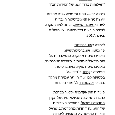
"
האלוהות בדור השני של
חסידות חב"ד
כיהנה כראש החוג ושימשה שנים אחדות
יועצת נשיא האוניברסיטה העברית
לענייני
מעמד האישה
. זכתה לאות הוקרה
לנשים פורצות דרך מטעם ויצו ירושלים
בשנת 2017.
לימדה ב
אוניברסיטת
פרינסטון
,
אוניברסיטת שיקגו
,
באוניברסיטת מוסקבה הממלכתית על
שם מיכאיל לומונוסוב, ב
ישיבה יוניברסיטי
,
ב
אוניברסיטת טוקיו
, באוניברסיטת
דושישה ב
קיוטו
, ב"פידיאה"
ב
סטוקהולם
ועוד. הייתה עמיתת מחקר
ללימודי היהדות.
במרכז
אוקספורד
פעילות חוץ אקדמית -ליאור מכהנת
כחברת המועצה הבינלאומית של
הקרן
החדשה לישראל
, במועצה הציבורית
של
התנועה ליהדות מתקדמת
בישראל
ובצוות המייסד של המועצה ליהדות